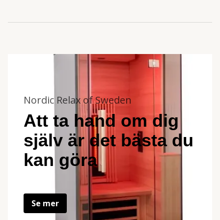
Nordic Relax of Sweden
Att ta hand om dig
själv är det bästa du
kan göra
Se mer