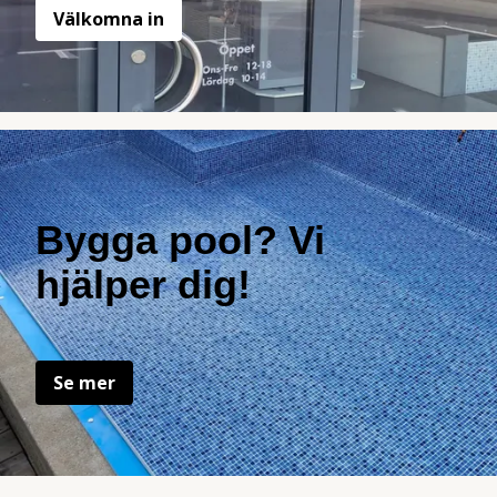
Välkomna in
Bygga pool? Vi
hjälper dig!
Se mer