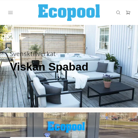
Svensktillverkat
Viskan Spabad