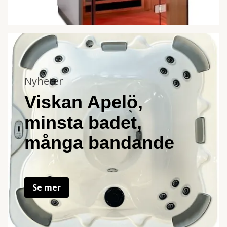
Nyheter
Viskan Apelö,
minsta badet,
många bandande
Se mer