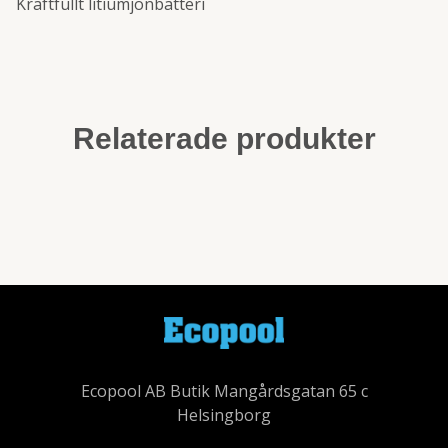
Kraftfullt litiumjonbatteri
Relaterade produkter
Ecopool AB Butik Mangårdsgatan 65 c
Helsingborg