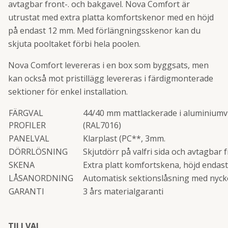
avtagbar front-. och bakgavel. Nova Comfort är
utrustat med extra platta komfortskenor med en höjd
på endast 12 mm. Med förlängningsskenor kan du
skjuta pooltaket förbi hela poolen.
Nova Comfort levereras i en box som byggsats, men
kan också mot pristillägg levereras i färdigmonterade
sektioner för enkel installation.
FÄRGVAL
44/40 mm mattlackerade i aluminiumvit
PROFILER
(RAL7016)
PANELVAL
Klarplast (PC**, 3mm.
DÖRRLÖSNING
Skjutdörr på valfri sida och avtagbar 
SKENA
Extra platt komfortskena, höjd endast
LÅSANORDNING
Automatisk sektionslåsning med nyck
GARANTI
3 års materialgaranti
TILLVAL