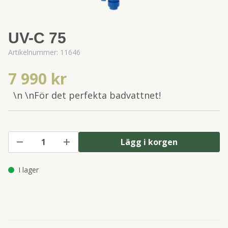
UV-C 75
Artikelnummer:
11646
7 990 kr
\n \nFör det perfekta badvattnet!
Lägg i korgen
I lager