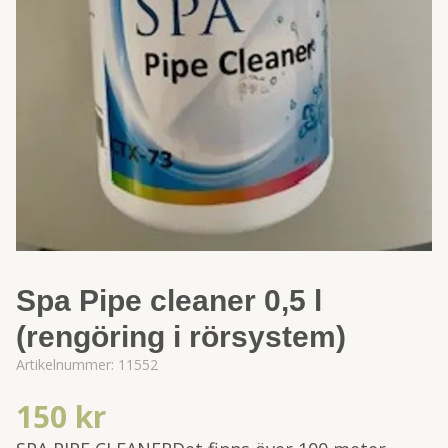
Spa Pipe cleaner 0,5 l
(rengöring i rörsystem)
Artikelnummer:
11552
150 kr