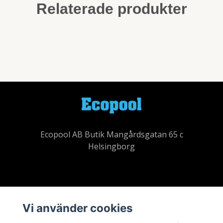
Relaterade produkter
Ecopool AB Butik Mangårdsgatan 65 c
Helsingborg
Ecopool
Vi använder cookies
Köpvillkor