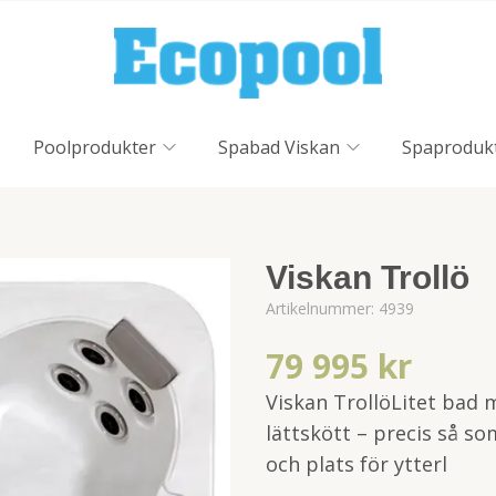
Poolprodukter
Spabad Viskan
Spaproduk
Viskan Trollö
Artikelnummer:
4939
79 995 kr
Viskan TrollöLitet bad m
lättskött – precis så so
och plats för ytterl