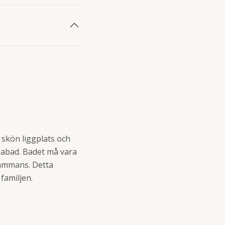
n skön liggplats och
spabad. Badet må vara
lsammans. Detta
a familjen.