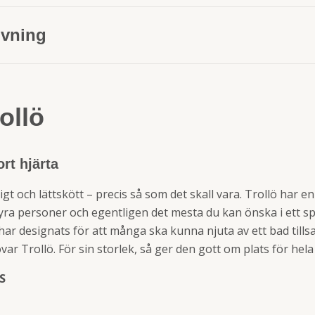
ivning
ollö
rt hjärta
igt och lättskött – precis så som det skall vara. Trollö har e
 fyra personer och egentligen det mesta du kan önska i ett 
n har designats för att många ska kunna njuta av ett bad til
ar Trollö. För sin storlek, så ger den gott om plats för hel
S